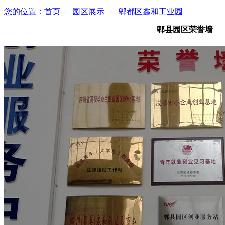
您的位置：
首页
－
园区展示
－
郫都区鑫和工业园
郫县园区荣誉墙