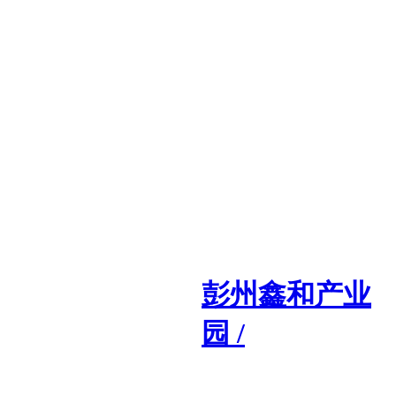
彭州鑫和产业
园
/