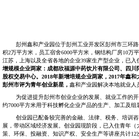
彭州鑫和产业园位于彭州工业开发区彭州市三环路
积
2
万平方米，员工宿舍
6000
平方米，钢结构厂房
10
万
江苏，上海以及全省各地的企业
39
家生产型企业，已入
增规模企业两家：成都欣福源中药饮片有限公司、四川
股权交易中心。
2018
年新增培规企业两家，
2017
年鑫和
彭州市评为青年创业新星，
鑫和产业园解决本地就业人
为促进提升彭州市创业企业的发展、就业工作的开
约
7000
平方米用于科技孵化企业产品的生产、加工及组
创业园已配备较完善的金融、法律、税务、培训咨
展，带动区域经济发展。创业园现阶段，已入住青年（
策、环保、投融资、知识产权、安全生产等讲座共计
12