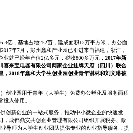
资
6.3
亿，基地占地
252
亩，建成面积
13
万平方米，办公面
到
2017
年
7
月，彭州鑫和产业园已引进来自福建，浙江，
企业就已经年产值
2
亿多元，税收
800
多万元，
2017
年新
川喜来宝电器有限公司两家企业挂牌天府（四川）联合
星，
2018
年鑫和大学生创业园创业青年谢林和刘文琳被
生）创业园用于青年（大学生）免费办公孵化及服务面积
常投入使用。
提供创新创业的一站式服务，推动中小微企业的快速发
司，成都鼎安共创企业管理有限公司组织开展税务、政
创业导师为大学生创业团队提供专业的创业指导服务，提